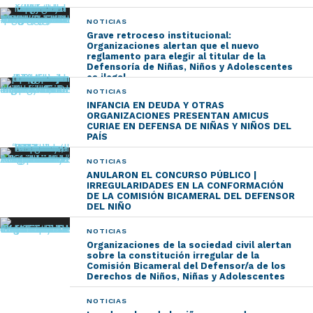
políticas públicas adecuadas para garantizar los derechos de
niñas y adolescentes de la comunidad Wichi. Por el contrario, las
NOTICIAS
medidas de aislamiento social han profundizado la ausencia
Grave retroceso institucional:
Organizaciones alertan que el nuevo
estatal denunciada, ofreciendo un contexto en que se producen
reglamento para elegir al titular de la
Defensoría de Niñas, Niños y Adolescentes
nuevas y graves vulneraciones a sus derechos de muy costosa
es ilegal
reparación y en el que podrían producirse nuevas muertes
NOTICIAS
evitables.
INFANCIA EN DEUDA Y OTRAS
ORGANIZACIONES PRESENTAN AMICUS
CURIAE EN DEFENSA DE NIÑAS Y NIÑOS DEL
Los tratados internacionales de derechos humanos con jerarquía
PAÍS
constitucional y la ley de protección integral de niñas, niños y
NOTICIAS
adolescentes reconocen expresamente el derecho de todas las
ANULARON EL CONCURSO PÚBLICO |
IRREGULARIDADES EN LA CONFORMACIÓN
niñas y niños a contar con acceso al agua potable, a la
DE LA COMISIÓN BICAMERAL DEL DEFENSOR
alimentación adecuada, a servicios adecuados para garantizar su
DEL NIÑO
salud, su integridad física y su vida. En este sentido, la Corte
NOTICIAS
Interamericana de Derechos Humanos reconoció en febrero de
Organizaciones de la sociedad civil alertan
sobre la constitución irregular de la
este año que el Estado vulnera los derechos de alimentación
Comisión Bicameral del Defensor/a de los
adecuada y agua esta comunidad y lo obligó a formular un plan
Derechos de Niños, Niñas y Adolescentes
de acción urgente para atender de forma adecuada esta situación
NOTICIAS
crítica.