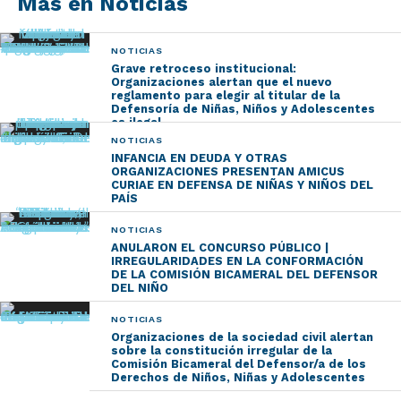
Más en Noticias
medios de comunicación tratan los temas que
conciernen a la infancia, y sobre la ausencia de acciones
NOTICIAS
estatales concretas, que tiendan a proteger los derechos
Grave retroceso institucional:
que se vulneran al difundir información personal de
Organizaciones alertan que el nuevo
reglamento para elegir al titular de la
carácter extremadamente sensible, sin que se adopten
Defensoría de Niñas, Niños y Adolescentes
resguardos que permitan garantizar su privacidad e
es ilegal
NOTICIAS
intimidad, así como evitar daños graves.”
INFANCIA EN DEUDA Y OTRAS
“La difusión pública de situaciones individuales que
ORGANIZACIONES PRESENTAN AMICUS
CURIAE EN DEFENSA DE NIÑAS Y NIÑOS DEL
denotan la especial vulnerabilidad de niños, niñas y
PAÍS
adolescentes también debería instarnos a reflexionar
NOTICIAS
sobre la repetidas ausencias del Estado, que no
ANULARON EL CONCURSO PÚBLICO |
garantiza educación, servicios de salud ni
IRREGULARIDADES EN LA CONFORMACIÓN
DE LA COMISIÓN BICAMERAL DEL DEFENSOR
acompañamiento adecuados cuando ello es claramente
DEL NIÑO
necesario”, explican desde #InfanciaEnDeuda.
NOTICIAS
Los últimos informes tanto de UNICEF como del
Organizaciones de la sociedad civil alertan
Observatorio de la UCA dan cuenta de la gravedad de la
sobre la constitución irregular de la
Comisión Bicameral del Defensor/a de los
situación de pobreza en la que crecen niños, niñas y
Derechos de Niños, Niñas y Adolescentes
adolescentes en la Argentina. Desde #InfanciaEnDeuda