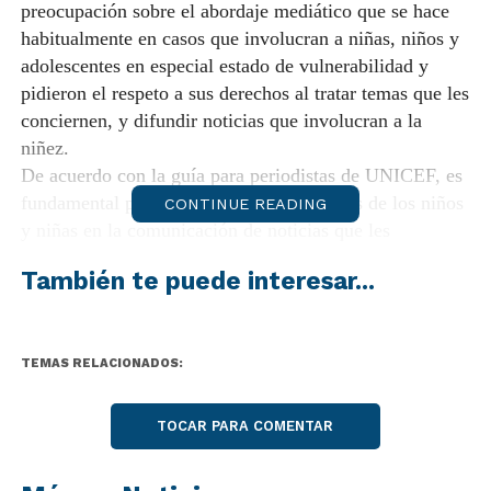
preocupación sobre el abordaje mediático que se hace
habitualmente en casos que involucran a niñas, niños y
adolescentes en especial estado de vulnerabilidad y
pidieron el respeto a sus derechos al tratar temas que les
conciernen, y difundir noticias que involucran a la
niñez.
De acuerdo con la guía para periodistas de UNICEF, es
fundamental preservar los datos personales de los niños
CONTINUE READING
y niñas en la comunicación de noticias que les
conciernen, con su consentimiento y el de sus madres o
También te puede interesar...
padres, del mismo modo que priorizando el cuidado de
las imágenes para que no les produzcan daño ni
promuevan su estigmatización.
“Nos preocupan los graves daños que pueden generar
TEMAS RELACIONADOS:
en los/as niños/as la difusión y repercusión mediática de
su información personal”, sostienen desde
TOCAR PARA COMENTAR
#InfanciaEnDeuda. “Resulta fundamental que, como
sociedad, conversemos sobre el modo en que los